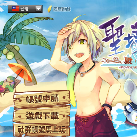
帳
遊
社