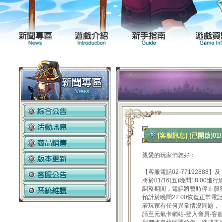
新聞專區
遊戲介紹
[客服訊息]
(已開啟)01
親愛的玩家們您好：
【客服電話02-7719288
將於01/16(五)晚間18:00進
調整期間，電話將暫時停止服
預計於晚間22:00恢復正常電
若玩家有任何異常情況問題，
請至元氣卡網站-登入會員-客