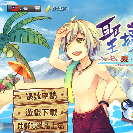
帳
遊
社