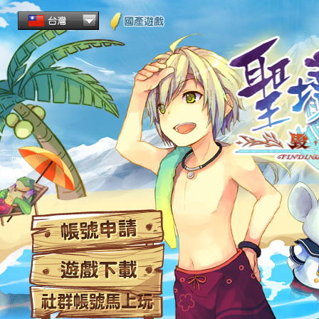
帳
遊
社