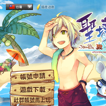
帳
遊
社