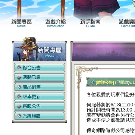
新聞專區
遊戲介紹
[維護公告]
(已開啟)6/
各位親愛的玩家們您好
伺服器將於6/18
(二)1
預計開機時間為13:00
若有變動將會再另行公
造成不便之處敬請見諒
傳
奇網路遊戲公司感謝