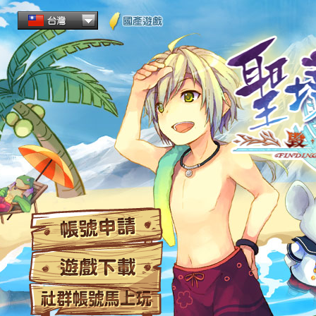
帳
遊
社