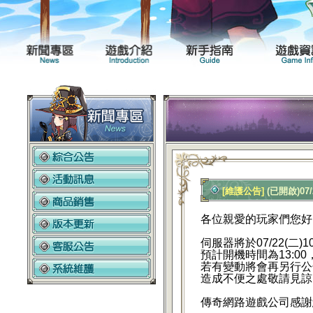
新聞專區
遊戲介紹
[維護公告]
(已開啟)07
各位親愛的玩家們您好
伺服器將於07/22
(二)
預計開機時間為13:00
若有變動將會再另行公
造成不便之處敬請見諒
傳
奇網路遊戲公司感謝